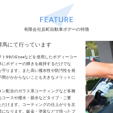
FEATURE
有限会社反町自動車ボデーの特徴
群馬にて行っています
99のG'zoxなどを使用したボディーコー
単にボディーの輝きを維持するだけでな
を守ります。また高い撥水性や防汚性を発
手間がかからないことも大きなメリットに
タン配合のガラス系コーティングなど各種
るコースや撥水・親水などタイプ・ご要
ただけます。コーティングの仕上がりを左
業になります。鈑金・塗装などで培ったプ