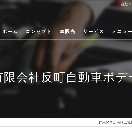
自動
ホーム
コンセプト
車販売
サービス
メニュ
有限会社反町自動車ボデ
群馬の車は有限会社