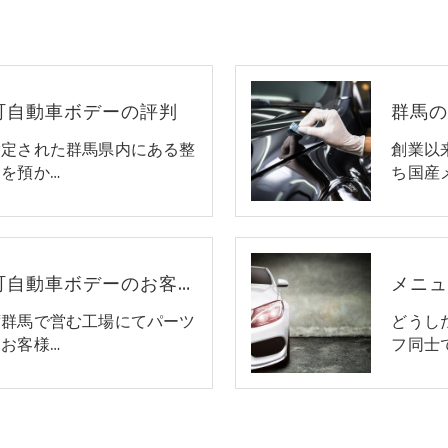
町自動車ボデーの評判
指定された群馬県内にある整
創業以
を預か…
ち国産
群馬の車･有限会社反町自動車ボデーのお客様の声
メニ
ず群馬で営む工場にてパーツ
どうし
お客様…
フ同士