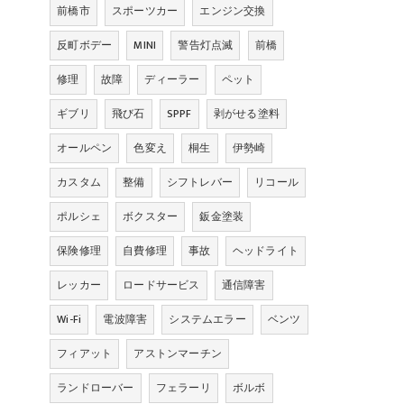
前橋市
スポーツカー
エンジン交換
反町ボデー
MINI
警告灯点滅
前橋
修理
故障
ディーラー
ペット
ギブリ
飛び石
SPPF
剥がせる塗料
オールペン
色変え
桐生
伊勢崎
カスタム
整備
シフトレバー
リコール
ポルシェ
ボクスター
鈑金塗装
保険修理
自費修理
事故
ヘッドライト
レッカー
ロードサービス
通信障害
Wi-Fi
電波障害
システムエラー
ベンツ
フィアット
アストンマーチン
ランドローバー
フェラーリ
ボルボ