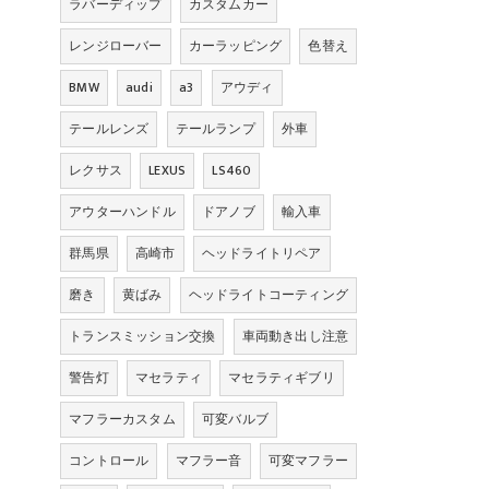
ラバーディップ
カスタムカー
レンジローバー
カーラッピング
色替え
BMW
audi
a3
アウディ
テールレンズ
テールランプ
外車
レクサス
LEXUS
LS460
アウターハンドル
ドアノブ
輸入車
群馬県
高崎市
ヘッドライトリペア
磨き
黄ばみ
ヘッドライトコーティング
トランスミッション交換
車両動き出し注意
警告灯
マセラティ
マセラティギブリ
マフラーカスタム
可変バルブ
コントロール
マフラー音
可変マフラー