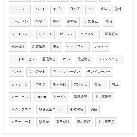
ディーラー
ペット
ギブリ
飛び石
SPPF
剥がせる塗料
オールペン
色変え
桐生
伊勢崎
カスタム
整備
シフトレバー
リコール
ポルシェ
ボクスター
鈑金塗装
保険修理
自費修理
事故
ヘッドライト
レッカー
ロードサービス
通信障害
Wi-Fi
電波障害
システムエラー
ベンツ
フィアット
アストンマーチン
ランドローバー
フェラーリ
ボルボ
年末年始
お知らせ
営業日
埼玉
カーリース
CarBell
カーベル
新車販売
中古車販売
車のサブスク
残価設定ローン
車の塗装
調色
カラーコード
修復歴
事故修理
車の価値
中古車査定