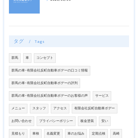
タグ
Tags
群馬
車
コンセプト
群馬の車･有限会社反町自動車ボデーの口コミ情報
群馬の車･有限会社反町自動車ボデーの評判
群馬の車･有限会社反町自動車ボデーのお客様の声
サービス
メニュー
スタッフ
アクセス
有限会社反町自動車ボデー
お問い合わせ
プライバシーポリシー
板金塗装
安い
見積もり
車検
名義変更
車のお悩み
定期点検
高崎