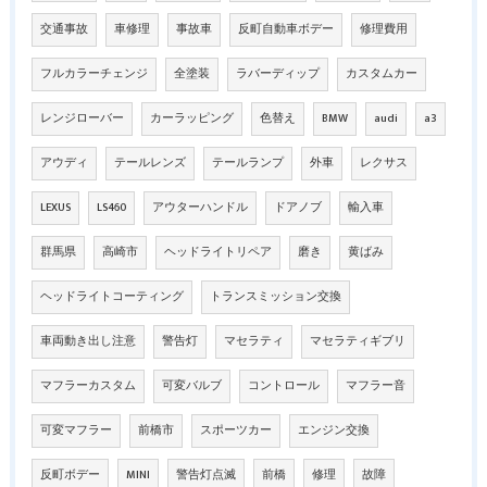
交通事故
車修理
事故車
反町自動車ボデー
修理費用
フルカラーチェンジ
全塗装
ラバーディップ
カスタムカー
レンジローバー
カーラッピング
色替え
BMW
audi
a3
アウディ
テールレンズ
テールランプ
外車
レクサス
LEXUS
LS460
アウターハンドル
ドアノブ
輸入車
群馬県
高崎市
ヘッドライトリペア
磨き
黄ばみ
ヘッドライトコーティング
トランスミッション交換
車両動き出し注意
警告灯
マセラティ
マセラティギブリ
マフラーカスタム
可変バルブ
コントロール
マフラー音
可変マフラー
前橋市
スポーツカー
エンジン交換
反町ボデー
MINI
警告灯点滅
前橋
修理
故障