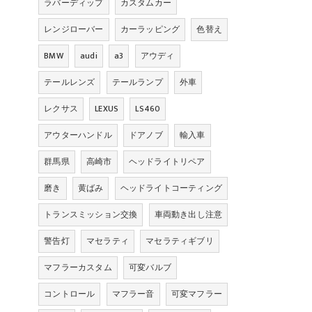
ラバーディップ
カスタムカー
レンジローバー
カーラッピング
色替え
BMW
audi
a3
アウディ
テールレンズ
テールランプ
外車
レクサス
LEXUS
LS460
アウターハンドル
ドアノブ
輸入車
群馬県
高崎市
ヘッドライトリペア
磨き
黄ばみ
ヘッドライトコーティング
トランスミッション交換
車両動き出し注意
警告灯
マセラティ
マセラティギブリ
マフラーカスタム
可変バルブ
コントロール
マフラー音
可変マフラー