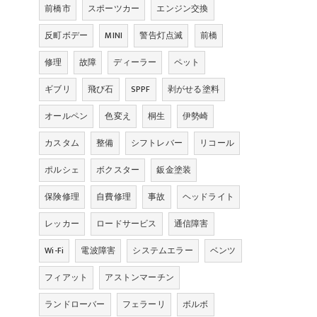
前橋市
スポーツカー
エンジン交換
反町ボデー
MINI
警告灯点滅
前橋
修理
故障
ディーラー
ペット
ギブリ
飛び石
SPPF
剥がせる塗料
オールペン
色変え
桐生
伊勢崎
カスタム
整備
シフトレバー
リコール
ポルシェ
ボクスター
鈑金塗装
保険修理
自費修理
事故
ヘッドライト
レッカー
ロードサービス
通信障害
Wi-Fi
電波障害
システムエラー
ベンツ
フィアット
アストンマーチン
ランドローバー
フェラーリ
ボルボ