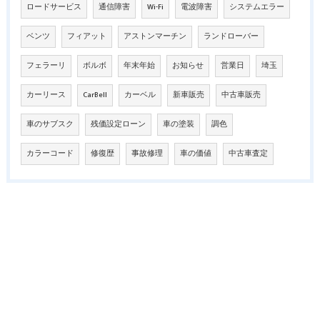
ロードサービス
通信障害
Wi-Fi
電波障害
システムエラー
ベンツ
フィアット
アストンマーチン
ランドローバー
フェラーリ
ボルボ
年末年始
お知らせ
営業日
埼玉
カーリース
CarBell
カーベル
新車販売
中古車販売
車のサブスク
残価設定ローン
車の塗装
調色
カラーコード
修復歴
事故修理
車の価値
中古車査定