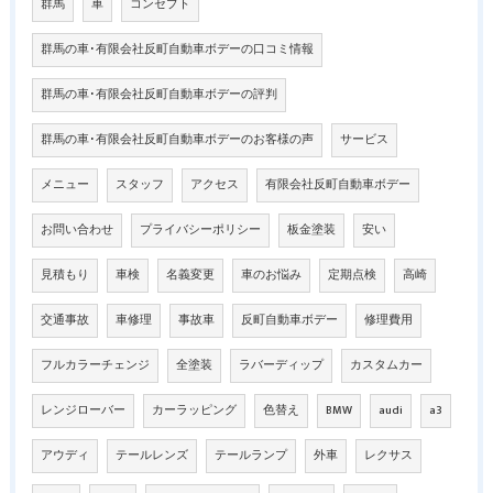
群馬
車
コンセプト
群馬の車･有限会社反町自動車ボデーの口コミ情報
群馬の車･有限会社反町自動車ボデーの評判
群馬の車･有限会社反町自動車ボデーのお客様の声
サービス
メニュー
スタッフ
アクセス
有限会社反町自動車ボデー
お問い合わせ
プライバシーポリシー
板金塗装
安い
見積もり
車検
名義変更
車のお悩み
定期点検
高崎
交通事故
車修理
事故車
反町自動車ボデー
修理費用
フルカラーチェンジ
全塗装
ラバーディップ
カスタムカー
レンジローバー
カーラッピング
色替え
BMW
audi
a3
アウディ
テールレンズ
テールランプ
外車
レクサス