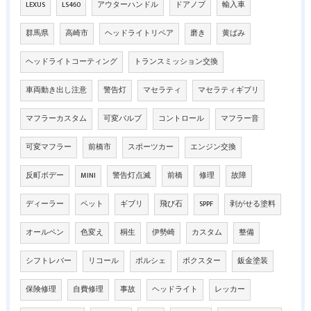
LEXUS
LS460
アウターハンドル
ドアノブ
輸入車
群馬県
高崎市
ヘッドライトリペア
磨き
黄ばみ
ヘッドライトコーティング
トランスミッション交換
車両動き出し注意
警告灯
マセラティ
マセラティギブリ
マフラーカスタム
可変バルブ
コントロール
マフラー音
可変マフラー
前橋市
スポーツカー
エンジン交換
反町ボデー
MINI
警告灯点滅
前橋
修理
故障
ディーラー
ペット
ギブリ
飛び石
SPPF
剥がせる塗料
オールペン
色変え
桐生
伊勢崎
カスタム
整備
シフトレバー
リコール
ポルシェ
ボクスター
鈑金塗装
保険修理
自費修理
事故
ヘッドライト
レッカー